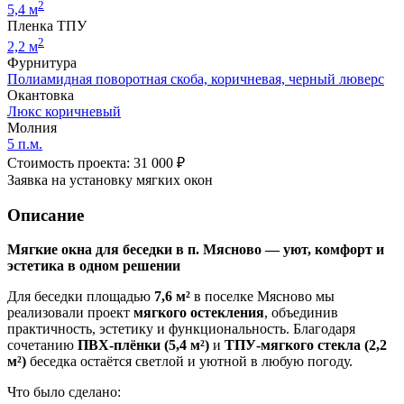
2
5,4 м
Пленка ТПУ
2
2,2 м
Фурнитура
Полиамидная поворотная скоба, коричневая, черный люверс
Окантовка
Люкс коричневый
Молния
5 п.м.
Стоимость проекта: 31 000 ₽
Заявка на установку мягких окон
Описание
Мягкие окна для беседки в п. Мясново — уют, комфорт и
эстетика в одном решении
Для беседки площадью
7,6 м²
в поселке Мясново мы
реализовали проект
мягкого остекления
, объединив
практичность, эстетику и функциональность. Благодаря
сочетанию
ПВХ-плёнки (5,4 м²)
и
ТПУ-мягкого стекла (2,2
м²)
беседка остаётся светлой и уютной в любую погоду.
Что было сделано: