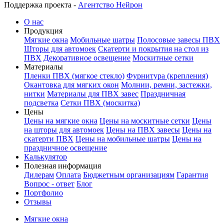
Поддержка проекта -
Агентство Нейрон
О нас
Продукция
Мягкие окна
Мобильные шатры
Полосовые завесы ПВХ
Шторы для автомоек
Скатерти и покрытия на стол из
ПВХ
Декоративное освещение
Москитные сетки
Материалы
Пленки ПВХ (мягкое стекло)
Фурнитура (крепления)
Окантовка для мягких окон
Молнии, ремни, застежки,
нитки
Материалы для ПВХ завес
Праздничная
подсветка
Сетки ПВХ (москитка)
Цены
Цены на мягкие окна
Цены на москитные сетки
Цены
на шторы для автомоек
Цены на ПВХ завесы
Цены на
скатерти ПВХ
Цены на мобильные шатры
Цены на
праздничное освещение
Калькулятор
Полезная информация
Дилерам
Оплата
Бюджетным организациям
Гарантия
Вопрос - ответ
Блог
Портфолио
Отзывы
Мягкие окна