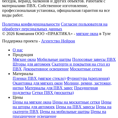
беседок, веранд, балконов и других объектов. Работаем с
материалами ПВХ. Собственное изготовление,
профессиональная установка, официальная гарантия на все
виды работ.
Политика конфиденциальности
Согласие пользователя на
обработку персональных данных
©
2026
Компания ООО «ПРАКТИКА» -
мягкие окна
в Туле
Поддержка проекта -
Агентство Нейрон
О нас
Продукция
Мягкие окна
Мобильные шатры
Полосовые завесы ПВХ
Шторы для автомоек
Скатерти и покрытия на стол из
ПВХ
Декоративное освещение
Москитные сетки
Материалы
Пленки ПВХ (мягкое стекло)
Фурнитура (крепления)
Окантовка для мягких окон
Молнии, ремни, застежки,
нитки
Материалы для ПВХ завес
Праздничная
подсветка
Сетки ПВХ (москитка)
Цены
Цены на мягкие окна
Цены на москитные сетки
Цены
на шторы для автомоек
Цены на ПВХ завесы
Цены на
скатерти ПВХ
Цены на мобильные шатры
Цены на
праздничное освещение