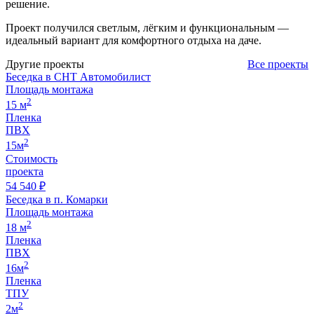
решение.
Проект получился светлым, лёгким и функциональным —
идеальный вариант для комфортного отдыха на даче.
Другие проекты
Все проекты
Беседка в СНТ Автомобилист
Площадь монтажа
2
15 м
Пленка
ПВХ
2
15м
Стоимость
проекта
54 540 ₽
Беседка в п. Комарки
Площадь монтажа
2
18 м
Пленка
ПВХ
2
16м
Пленка
ТПУ
2
2м