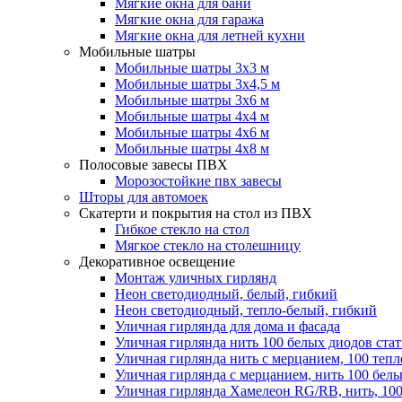
Мягкие окна для бани
Мягкие окна для гаража
Мягкие окна для летней кухни
Мобильные шатры
Мобильные шатры 3х3 м
Мобильные шатры 3х4,5 м
Мобильные шатры 3х6 м
Мобильные шатры 4х4 м
Мобильные шатры 4х6 м
Мобильные шатры 4х8 м
Полосовые завесы ПВХ
Морозостойкие пвх завесы
Шторы для автомоек
Скатерти и покрытия на стол из ПВХ
Гибкое стекло на стол
Мягкое стекло на столешницу
Декоративное освещение
Монтаж уличных гирлянд
Неон светодиодный, белый, гибкий
Неон светодиодный, тепло-белый, гибкий
Уличная гирлянда для дома и фасада
Уличная гирлянда нить 100 белых диодов ста
Уличная гирлянда нить с мерцанием, 100 теп
Уличная гирлянда с мерцанием, нить 100 бел
Уличная гирлянда Хамелеон RG/RB, нить, 100