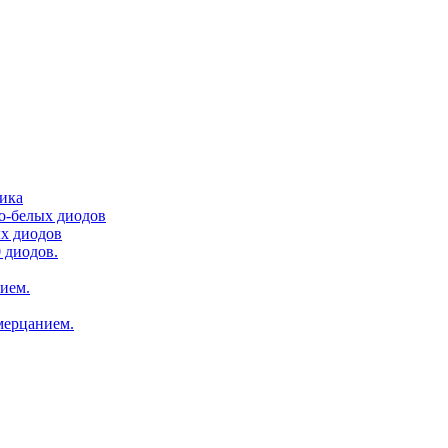
тика
ло-белых диодов
ых диодов
 диодов.
нием.
мерцанием.