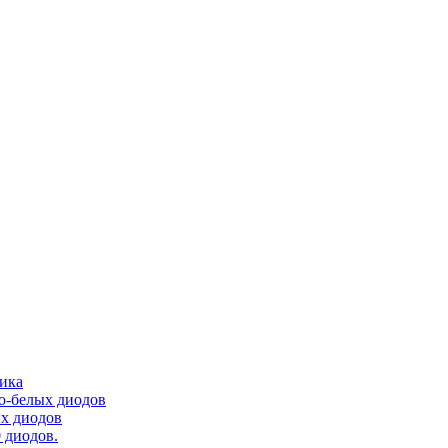
тика
ло-белых диодов
ых диодов
 диодов.