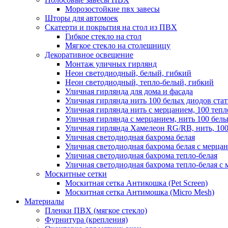
Морозостойкие пвх завесы
Шторы для автомоек
Скатерти и покрытия на стол из ПВХ
Гибкое стекло на стол
Мягкое стекло на столешницу
Декоративное освещение
Монтаж уличных гирлянд
Неон светодиодный, белый, гибкий
Неон светодиодный, тепло-белый, гибкий
Уличная гирлянда для дома и фасада
Уличная гирлянда нить 100 белых диодов ста
Уличная гирлянда нить с мерцанием, 100 теп
Уличная гирлянда с мерцанием, нить 100 бел
Уличная гирлянда Хамелеон RG/RB, нить, 100
Уличная светодиодная бахрома белая
Уличная светодиодная бахрома белая с мерца
Уличная светодиодная бахрома тепло-белая
Уличная светодиодная бахрома тепло-белая с 
Москитные сетки
Москитная сетка Антикошка (Pet Screen)
Москитная сетка Антимошка (Micro Mesh)
Материалы
Пленки ПВХ (мягкое стекло)
Фурнитура (крепления)