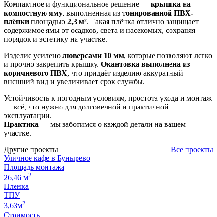
Компактное и функциональное решение —
крышка на
компостную яму
, выполненная из
тонированной ПВХ-
плёнки
площадью
2,3 м²
. Такая плёнка отлично защищает
содержимое ямы от осадков, света и насекомых, сохраняя
порядок и эстетику на участке.
Изделие усилено
люверсами 10 мм
, которые позволяют легко
и прочно закрепить крышку.
Окантовка выполнена из
коричневого ПВХ
, что придаёт изделию аккуратный
внешний вид и увеличивает срок службы.
Устойчивость к погодным условиям, простота ухода и монтаж
— всё, что нужно для долговечной и практичной
эксплуатации.
Практика
— мы заботимся о каждой детали на вашем
участке.
Другие проекты
Все проекты
Уличное кафе в Бунырево
Площадь монтажа
2
26,46 м
Пленка
ТПУ
2
3,63м
Стоимость