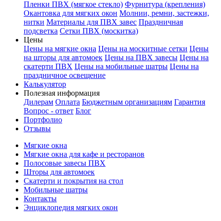
Пленки ПВХ (мягкое стекло)
Фурнитура (крепления)
Окантовка для мягких окон
Молнии, ремни, застежки,
нитки
Материалы для ПВХ завес
Праздничная
подсветка
Сетки ПВХ (москитка)
Цены
Цены на мягкие окна
Цены на москитные сетки
Цены
на шторы для автомоек
Цены на ПВХ завесы
Цены на
скатерти ПВХ
Цены на мобильные шатры
Цены на
праздничное освещение
Калькулятор
Полезная информация
Дилерам
Оплата
Бюджетным организациям
Гарантия
Вопрос - ответ
Блог
Портфолио
Отзывы
Мягкие окна
Мягкие окна для кафе и ресторанов
Полосовые завесы ПВХ
Шторы для автомоек
Скатерти и покрытия на стол
Мобильные шатры
Контакты
Энциклопедия мягких окон