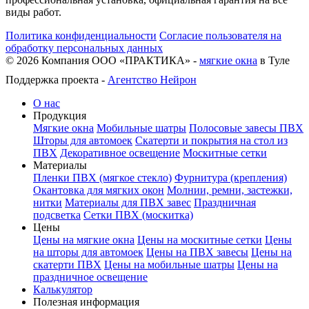
виды работ.
Политика конфиденциальности
Согласие пользователя на
обработку персональных данных
©
2026
Компания ООО «ПРАКТИКА» -
мягкие окна
в Туле
Поддержка проекта -
Агентство Нейрон
О нас
Продукция
Мягкие окна
Мобильные шатры
Полосовые завесы ПВХ
Шторы для автомоек
Скатерти и покрытия на стол из
ПВХ
Декоративное освещение
Москитные сетки
Материалы
Пленки ПВХ (мягкое стекло)
Фурнитура (крепления)
Окантовка для мягких окон
Молнии, ремни, застежки,
нитки
Материалы для ПВХ завес
Праздничная
подсветка
Сетки ПВХ (москитка)
Цены
Цены на мягкие окна
Цены на москитные сетки
Цены
на шторы для автомоек
Цены на ПВХ завесы
Цены на
скатерти ПВХ
Цены на мобильные шатры
Цены на
праздничное освещение
Калькулятор
Полезная информация