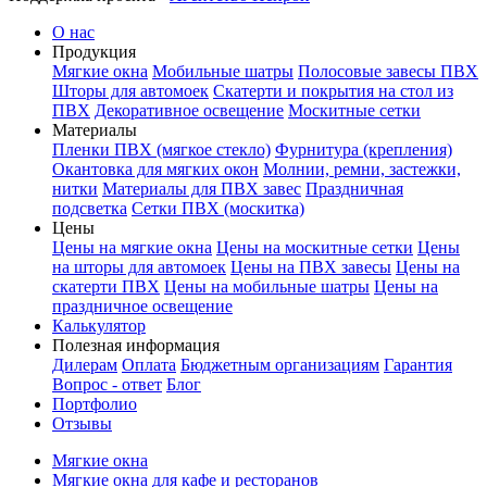
О нас
Продукция
Мягкие окна
Мобильные шатры
Полосовые завесы ПВХ
Шторы для автомоек
Скатерти и покрытия на стол из
ПВХ
Декоративное освещение
Москитные сетки
Материалы
Пленки ПВХ (мягкое стекло)
Фурнитура (крепления)
Окантовка для мягких окон
Молнии, ремни, застежки,
нитки
Материалы для ПВХ завес
Праздничная
подсветка
Сетки ПВХ (москитка)
Цены
Цены на мягкие окна
Цены на москитные сетки
Цены
на шторы для автомоек
Цены на ПВХ завесы
Цены на
скатерти ПВХ
Цены на мобильные шатры
Цены на
праздничное освещение
Калькулятор
Полезная информация
Дилерам
Оплата
Бюджетным организациям
Гарантия
Вопрос - ответ
Блог
Портфолио
Отзывы
Мягкие окна
Мягкие окна для кафе и ресторанов