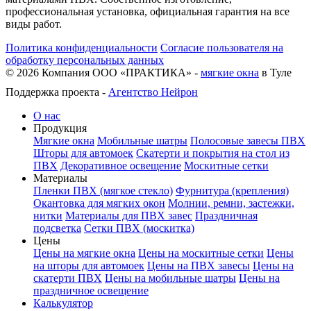
профессиональная установка, официальная гарантия на все
виды работ.
Политика конфиденциальности
Согласие пользователя на
обработку персональных данных
©
2026
Компания ООО «ПРАКТИКА» -
мягкие окна
в Туле
Поддержка проекта -
Агентство Нейрон
О нас
Продукция
Мягкие окна
Мобильные шатры
Полосовые завесы ПВХ
Шторы для автомоек
Скатерти и покрытия на стол из
ПВХ
Декоративное освещение
Москитные сетки
Материалы
Пленки ПВХ (мягкое стекло)
Фурнитура (крепления)
Окантовка для мягких окон
Молнии, ремни, застежки,
нитки
Материалы для ПВХ завес
Праздничная
подсветка
Сетки ПВХ (москитка)
Цены
Цены на мягкие окна
Цены на москитные сетки
Цены
на шторы для автомоек
Цены на ПВХ завесы
Цены на
скатерти ПВХ
Цены на мобильные шатры
Цены на
праздничное освещение
Калькулятор