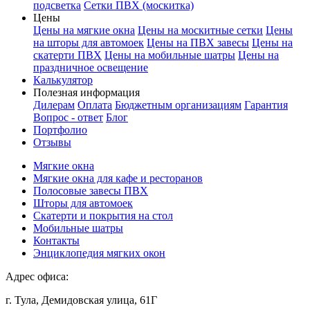
подсветка
Сетки ПВХ (москитка)
Цены
Цены на мягкие окна
Цены на москитные сетки
Цены
на шторы для автомоек
Цены на ПВХ завесы
Цены на
скатерти ПВХ
Цены на мобильные шатры
Цены на
праздничное освещение
Калькулятор
Полезная информация
Дилерам
Оплата
Бюджетным организациям
Гарантия
Вопрос - ответ
Блог
Портфолио
Отзывы
Мягкие окна
Мягкие окна для кафе и ресторанов
Полосовые завесы ПВХ
Шторы для автомоек
Скатерти и покрытия на стол
Мобильные шатры
Контакты
Энциклопедия мягких окон
Адрес офиса:
г. Тула, Демидовская улица, 61Г