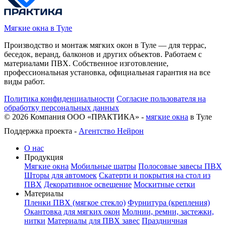
Мягкие окна в Туле
Производство и монтаж мягких окон в Туле — для террас,
беседок, веранд, балконов и других объектов. Работаем с
материалами ПВХ. Собственное изготовление,
профессиональная установка, официальная гарантия на все
виды работ.
Политика конфиденциальности
Согласие пользователя на
обработку персональных данных
©
2026
Компания ООО «ПРАКТИКА» -
мягкие окна
в Туле
Поддержка проекта -
Агентство Нейрон
О нас
Продукция
Мягкие окна
Мобильные шатры
Полосовые завесы ПВХ
Шторы для автомоек
Скатерти и покрытия на стол из
ПВХ
Декоративное освещение
Москитные сетки
Материалы
Пленки ПВХ (мягкое стекло)
Фурнитура (крепления)
Окантовка для мягких окон
Молнии, ремни, застежки,
нитки
Материалы для ПВХ завес
Праздничная