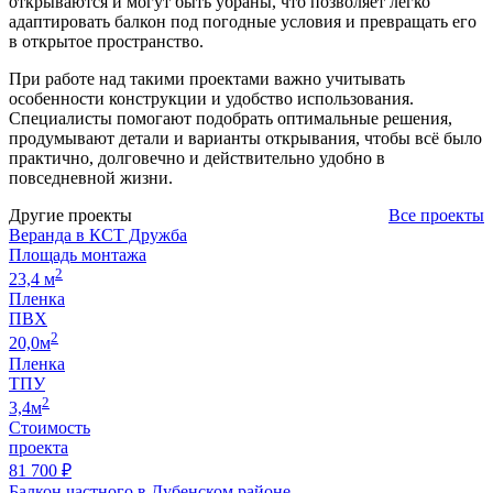
открываются и могут быть убраны, что позволяет легко
адаптировать балкон под погодные условия и превращать его
в открытое пространство.
При работе над такими проектами важно учитывать
особенности конструкции и удобство использования.
Специалисты помогают подобрать оптимальные решения,
продумывают детали и варианты открывания, чтобы всё было
практично, долговечно и действительно удобно в
повседневной жизни.
Другие проекты
Все проекты
Веранда в КСТ Дружба
Площадь монтажа
2
23,4 м
Пленка
ПВХ
2
20,0м
Пленка
ТПУ
2
3,4м
Стоимость
проекта
81 700 ₽
Балкон частного в Дубенском районе