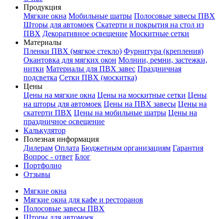
Продукция
Мягкие окна
Мобильные шатры
Полосовые завесы ПВХ
Шторы для автомоек
Скатерти и покрытия на стол из
ПВХ
Декоративное освещение
Москитные сетки
Материалы
Пленки ПВХ (мягкое стекло)
Фурнитура (крепления)
Окантовка для мягких окон
Молнии, ремни, застежки,
нитки
Материалы для ПВХ завес
Праздничная
подсветка
Сетки ПВХ (москитка)
Цены
Цены на мягкие окна
Цены на москитные сетки
Цены
на шторы для автомоек
Цены на ПВХ завесы
Цены на
скатерти ПВХ
Цены на мобильные шатры
Цены на
праздничное освещение
Калькулятор
Полезная информация
Дилерам
Оплата
Бюджетным организациям
Гарантия
Вопрос - ответ
Блог
Портфолио
Отзывы
Мягкие окна
Мягкие окна для кафе и ресторанов
Полосовые завесы ПВХ
Шторы для автомоек