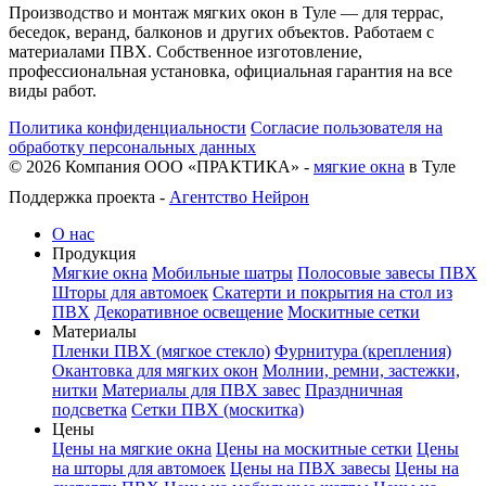
Производство и монтаж мягких окон в Туле — для террас,
беседок, веранд, балконов и других объектов. Работаем с
материалами ПВХ. Собственное изготовление,
профессиональная установка, официальная гарантия на все
виды работ.
Политика конфиденциальности
Согласие пользователя на
обработку персональных данных
©
2026
Компания ООО «ПРАКТИКА» -
мягкие окна
в Туле
Поддержка проекта -
Агентство Нейрон
О нас
Продукция
Мягкие окна
Мобильные шатры
Полосовые завесы ПВХ
Шторы для автомоек
Скатерти и покрытия на стол из
ПВХ
Декоративное освещение
Москитные сетки
Материалы
Пленки ПВХ (мягкое стекло)
Фурнитура (крепления)
Окантовка для мягких окон
Молнии, ремни, застежки,
нитки
Материалы для ПВХ завес
Праздничная
подсветка
Сетки ПВХ (москитка)
Цены
Цены на мягкие окна
Цены на москитные сетки
Цены
на шторы для автомоек
Цены на ПВХ завесы
Цены на