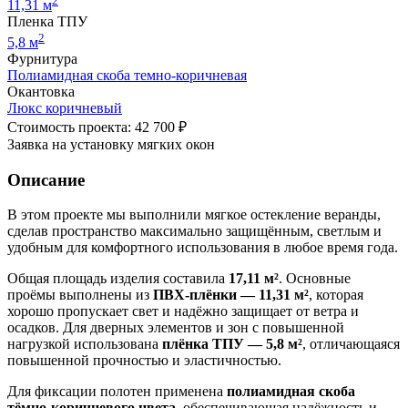
2
11,31 м
Пленка ТПУ
2
5,8 м
Фурнитура
Полиамидная скоба темно-коричневая
Окантовка
Люкс коричневый
Стоимость проекта: 42 700 ₽
Заявка на установку мягких окон
Описание
В этом проекте мы выполнили мягкое остекление веранды,
сделав пространство максимально защищённым, светлым и
удобным для комфортного использования в любое время года.
Общая площадь изделия составила
17,11 м²
. Основные
проёмы выполнены из
ПВХ-плёнки — 11,31 м²
, которая
хорошо пропускает свет и надёжно защищает от ветра и
осадков. Для дверных элементов и зон с повышенной
нагрузкой использована
плёнка ТПУ — 5,8 м²
, отличающаяся
повышенной прочностью и эластичностью.
Для фиксации полотен применена
полиамидная скоба
тёмно-коричневого цвета
, обеспечивающая надёжность и