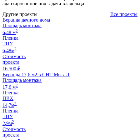
адаптированное под задачи владельца.
Другие проекты
Все проекты
Веранда дачного дома
Площадь монтажа
2
6,48 м
Пленка
ТПУ
2
6,48м
Стоимость
проекта
16 500 ₽
Веранда 17,6 м2 в СНТ Мыза-1
Площадь монтажа
2
17,6 м
Пленка
ПВХ
2
14,7м
Пленка
ТПУ
2
2,9м
Стоимость
проекта