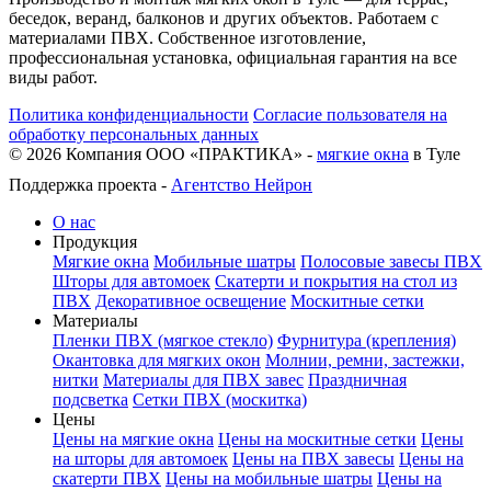
беседок, веранд, балконов и других объектов. Работаем с
материалами ПВХ. Собственное изготовление,
профессиональная установка, официальная гарантия на все
виды работ.
Политика конфиденциальности
Согласие пользователя на
обработку персональных данных
©
2026
Компания ООО «ПРАКТИКА» -
мягкие окна
в Туле
Поддержка проекта -
Агентство Нейрон
О нас
Продукция
Мягкие окна
Мобильные шатры
Полосовые завесы ПВХ
Шторы для автомоек
Скатерти и покрытия на стол из
ПВХ
Декоративное освещение
Москитные сетки
Материалы
Пленки ПВХ (мягкое стекло)
Фурнитура (крепления)
Окантовка для мягких окон
Молнии, ремни, застежки,
нитки
Материалы для ПВХ завес
Праздничная
подсветка
Сетки ПВХ (москитка)
Цены
Цены на мягкие окна
Цены на москитные сетки
Цены
на шторы для автомоек
Цены на ПВХ завесы
Цены на
скатерти ПВХ
Цены на мобильные шатры
Цены на