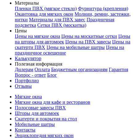
Материалы
Пленки ПВХ (мягкое стекло)
Фурнитура (крепления)
Окантовка для мягких окон
Молнии, ремни, застежки,
нитки
Материалы для ПВХ завес
Праздничная
подсветка
Сетки ПВХ (москитка)
Цены
Цены на мягкие окна
Цены на москитные сетки
Цены
на шторы для автомоек
Цены на ПВХ завесы
Цены на
скатерти ПВХ
Цены на мобильные шатры
Цены на
праздничное освещение
Калькулятор
Полезная информация
Дилерам
Оплата
Бюджетным организациям
Гарантия
Вопрос - ответ
Блог
Портфолио
Отзывы
Мягкие окна
Мягкие окна для кафе и ресторанов
Полосовые завесы ПВХ
Шторы для автомоек
Скатерти и покрытия на стол
Мобильные шатры
Контакты
Энциклопедия мягких окон