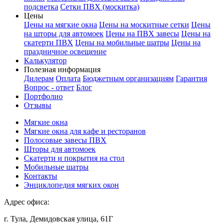
подсветка
Сетки ПВХ (москитка)
Цены
Цены на мягкие окна
Цены на москитные сетки
Цены
на шторы для автомоек
Цены на ПВХ завесы
Цены на
скатерти ПВХ
Цены на мобильные шатры
Цены на
праздничное освещение
Калькулятор
Полезная информация
Дилерам
Оплата
Бюджетным организациям
Гарантия
Вопрос - ответ
Блог
Портфолио
Отзывы
Мягкие окна
Мягкие окна для кафе и ресторанов
Полосовые завесы ПВХ
Шторы для автомоек
Скатерти и покрытия на стол
Мобильные шатры
Контакты
Энциклопедия мягких окон
Адрес офиса:
г. Тула, Демидовская улица, 61Г