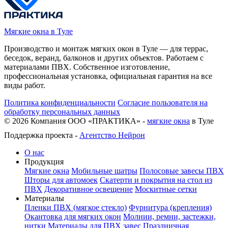
Мягкие окна в Туле
Производство и монтаж мягких окон в Туле — для террас,
беседок, веранд, балконов и других объектов. Работаем с
материалами ПВХ. Собственное изготовление,
профессиональная установка, официальная гарантия на все
виды работ.
Политика конфиденциальности
Согласие пользователя на
обработку персональных данных
©
2026
Компания ООО «ПРАКТИКА» -
мягкие окна
в Туле
Поддержка проекта -
Агентство Нейрон
О нас
Продукция
Мягкие окна
Мобильные шатры
Полосовые завесы ПВХ
Шторы для автомоек
Скатерти и покрытия на стол из
ПВХ
Декоративное освещение
Москитные сетки
Материалы
Пленки ПВХ (мягкое стекло)
Фурнитура (крепления)
Окантовка для мягких окон
Молнии, ремни, застежки,
нитки
Материалы для ПВХ завес
Праздничная