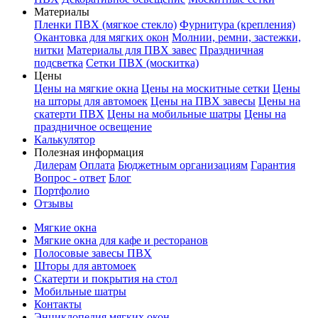
Материалы
Пленки ПВХ (мягкое стекло)
Фурнитура (крепления)
Окантовка для мягких окон
Молнии, ремни, застежки,
нитки
Материалы для ПВХ завес
Праздничная
подсветка
Сетки ПВХ (москитка)
Цены
Цены на мягкие окна
Цены на москитные сетки
Цены
на шторы для автомоек
Цены на ПВХ завесы
Цены на
скатерти ПВХ
Цены на мобильные шатры
Цены на
праздничное освещение
Калькулятор
Полезная информация
Дилерам
Оплата
Бюджетным организациям
Гарантия
Вопрос - ответ
Блог
Портфолио
Отзывы
Мягкие окна
Мягкие окна для кафе и ресторанов
Полосовые завесы ПВХ
Шторы для автомоек
Скатерти и покрытия на стол
Мобильные шатры
Контакты
Энциклопедия мягких окон