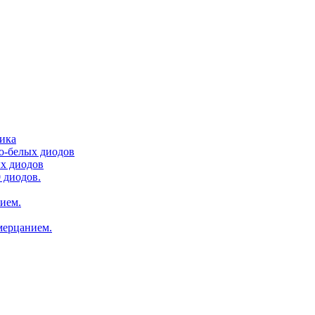
тика
ло-белых диодов
ых диодов
 диодов.
нием.
мерцанием.