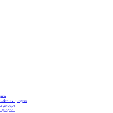
тика
ло-белых диодов
ых диодов
 диодов.