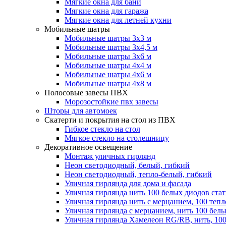
Мягкие окна для бани
Мягкие окна для гаража
Мягкие окна для летней кухни
Мобильные шатры
Мобильные шатры 3х3 м
Мобильные шатры 3х4,5 м
Мобильные шатры 3х6 м
Мобильные шатры 4х4 м
Мобильные шатры 4х6 м
Мобильные шатры 4х8 м
Полосовые завесы ПВХ
Морозостойкие пвх завесы
Шторы для автомоек
Скатерти и покрытия на стол из ПВХ
Гибкое стекло на стол
Мягкое стекло на столешницу
Декоративное освещение
Монтаж уличных гирлянд
Неон светодиодный, белый, гибкий
Неон светодиодный, тепло-белый, гибкий
Уличная гирлянда для дома и фасада
Уличная гирлянда нить 100 белых диодов ста
Уличная гирлянда нить с мерцанием, 100 теп
Уличная гирлянда с мерцанием, нить 100 бел
Уличная гирлянда Хамелеон RG/RB, нить, 100