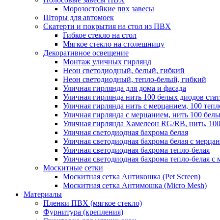
Морозостойкие пвх завесы
Шторы для автомоек
Скатерти и покрытия на стол из ПВХ
Гибкое стекло на стол
Мягкое стекло на столешницу
Декоративное освещение
Монтаж уличных гирлянд
Неон светодиодный, белый, гибкий
Неон светодиодный, тепло-белый, гибкий
Уличная гирлянда для дома и фасада
Уличная гирлянда нить 100 белых диодов ста
Уличная гирлянда нить с мерцанием, 100 теп
Уличная гирлянда с мерцанием, нить 100 бел
Уличная гирлянда Хамелеон RG/RB, нить, 100
Уличная светодиодная бахрома белая
Уличная светодиодная бахрома белая с мерца
Уличная светодиодная бахрома тепло-белая
Уличная светодиодная бахрома тепло-белая с 
Москитные сетки
Москитная сетка Антикошка (Pet Screen)
Москитная сетка Антимошка (Micro Mesh)
Материалы
Пленки ПВХ (мягкое стекло)
Фурнитура (крепления)