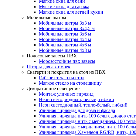
Мягкие окна для бани
Мягкие окна для гаража
Мягкие окна для летней кухни
Мобильные шатры
Мобильные шатры 3х3 м
Мобильные шатры 3х4,5 м
Мобильные шатры 3х6 м
Мобильные шатры 4х4 м
Мобильные шатры 4х6 м
Мобильные шатры 4х8 м
Полосовые завесы ПВХ
Морозостойкие пвх завесы
Шторы для автомоек
Скатерти и покрытия на стол из ПВХ
Гибкое стекло на стол
Мягкое стекло на столешницу
Декоративное освещение
Монтаж уличных гирлянд
Неон светодиодный, белый, гибкий
Неон светодиодный, тепло-белый, гибкий
Уличная гирлянда для дома и фасада
Уличная гирлянда нить 100 белых диодов ста
Уличная гирлянда нить с мерцанием, 100 теп
Уличная гирлянда с мерцанием, нить 100 бел
Уличная гирлянда Хамелеон RG/RB, нить, 100