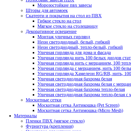
Морозостойкие пвх завесы
Шторы для автомоек
Скатерти и покрытия на стол из ПВХ
Гибкое стекло на стол
Мягкое стекло на столешницу
Декоративное освещение
Монтаж уличных гирлянд
Неон светодиодный, белый, гибкий
Неон светодиодный, тепло-белый, гибкий
Уличная гирлянда для дома и фасада
Уличная гирлянда нить 100 белых диодов ста
Уличная гирлянда нить с мерцанием, 100 теп
Уличная гирлянда с мерцанием, нить 100 бел
Уличная гирлянда Хамелеон RG/RB, нить, 100
Уличная светодиодная бахрома белая
Уличная светодиодная бахрома белая с мерца
Уличная светодиодная бахрома тепло-белая
Уличная светодиодная бахрома тепло-белая с 
Москитные сетки
Москитная сетка Антикошка (Pet Screen)
Москитная сетка Антимошка (Micro Mesh)
Материалы
Пленки ПВХ (мягкое стекло)
Фурнитура (крепления)