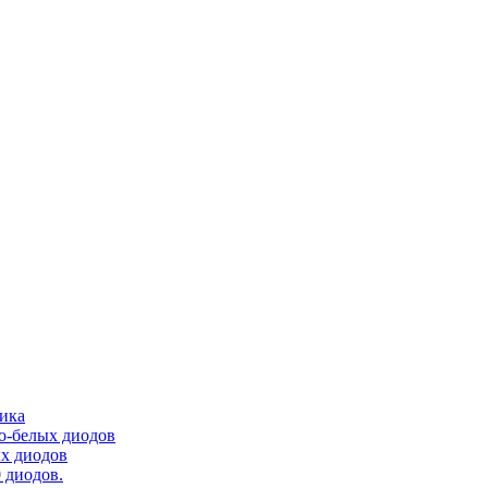
тика
ло-белых диодов
ых диодов
 диодов.