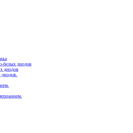
тика
ло-белых диодов
ых диодов
 диодов.
нием.
мерцанием.