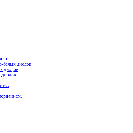
тика
ло-белых диодов
ых диодов
 диодов.
нием.
мерцанием.