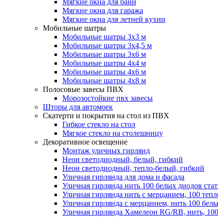
Мягкие окна для бани
Мягкие окна для гаража
Мягкие окна для летней кухни
Мобильные шатры
Мобильные шатры 3х3 м
Мобильные шатры 3х4,5 м
Мобильные шатры 3х6 м
Мобильные шатры 4х4 м
Мобильные шатры 4х6 м
Мобильные шатры 4х8 м
Полосовые завесы ПВХ
Морозостойкие пвх завесы
Шторы для автомоек
Скатерти и покрытия на стол из ПВХ
Гибкое стекло на стол
Мягкое стекло на столешницу
Декоративное освещение
Монтаж уличных гирлянд
Неон светодиодный, белый, гибкий
Неон светодиодный, тепло-белый, гибкий
Уличная гирлянда для дома и фасада
Уличная гирлянда нить 100 белых диодов ста
Уличная гирлянда нить с мерцанием, 100 теп
Уличная гирлянда с мерцанием, нить 100 бел
Уличная гирлянда Хамелеон RG/RB, нить, 100