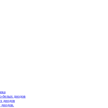
тика
ло-белых диодов
ых диодов
 диодов.