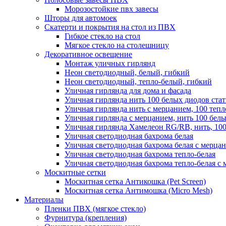
Морозостойкие пвх завесы
Шторы для автомоек
Скатерти и покрытия на стол из ПВХ
Гибкое стекло на стол
Мягкое стекло на столешницу
Декоративное освещение
Монтаж уличных гирлянд
Неон светодиодный, белый, гибкий
Неон светодиодный, тепло-белый, гибкий
Уличная гирлянда для дома и фасада
Уличная гирлянда нить 100 белых диодов ста
Уличная гирлянда нить с мерцанием, 100 теп
Уличная гирлянда с мерцанием, нить 100 бел
Уличная гирлянда Хамелеон RG/RB, нить, 100
Уличная светодиодная бахрома белая
Уличная светодиодная бахрома белая с мерца
Уличная светодиодная бахрома тепло-белая
Уличная светодиодная бахрома тепло-белая с 
Москитные сетки
Москитная сетка Антикошка (Pet Screen)
Москитная сетка Антимошка (Micro Mesh)
Материалы
Пленки ПВХ (мягкое стекло)
Фурнитура (крепления)