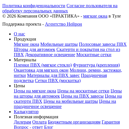
Политика конфиденциальности
Согласие пользователя на
обработку персональных данных
©
2026
Компания ООО «ПРАКТИКА» -
мягкие окна
в Туле
Поддержка проекта -
Агентство Нейрон
О нас
Продукция
Мягкие окна
Мобильные шатры
Полосовые завесы ПВХ
Шторы для автомоек
Скатерти и покрытия на стол из
ПВХ
Декоративное освещение
Москитные сетки
Материалы
Пленки ПВХ (мягкое стекло)
Фурнитура (крепления)
Окантовка для мягких окон
Молнии, ремни, застежки,
нитки
Материалы для ПВХ завес
Праздничная
подсветка
Сетки ПВХ (москитка)
Цены
Цены на мягкие окна
Цены на москитные сетки
Цены
на шторы для автомоек
Цены на ПВХ завесы
Цены на
скатерти ПВХ
Цены на мобильные шатры
Цены на
праздничное освещение
Калькулятор
Полезная информация
Дилерам
Оплата
Бюджетным организациям
Гарантия
Вопрос - ответ
Блог