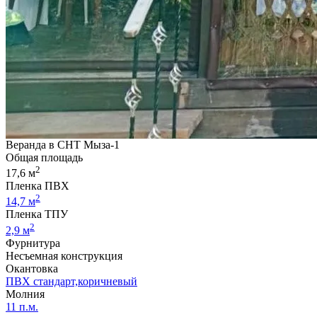
Веранда в СНТ Мыза-1
Общая площадь
2
17,6 м
Пленка ПВХ
2
14,7 м
Пленка ТПУ
2
2,9 м
Фурнитура
Несъемная конструкция
Окантовка
ПВХ стандарт,коричневый
Молния
11 п.м.