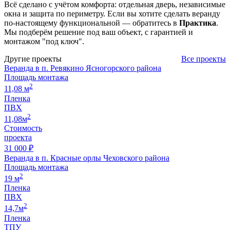
Всё сделано с учётом комфорта: отдельная дверь, независимые
окна и защита по периметру. Если вы хотите сделать веранду
по-настоящему функциональной — обратитесь в
Практика
.
Мы подберём решение под ваш объект, с гарантией и
монтажом "под ключ".
Другие проекты
Все проекты
Веранда в п. Ревякино Ясногорского района
Площадь монтажа
2
11,08 м
Пленка
ПВХ
2
11,08м
Стоимость
проекта
31 000 ₽
Веранда в п. Красные орлы Чеховского района
Площадь монтажа
2
19 м
Пленка
ПВХ
2
14,7м
Пленка
ТПУ