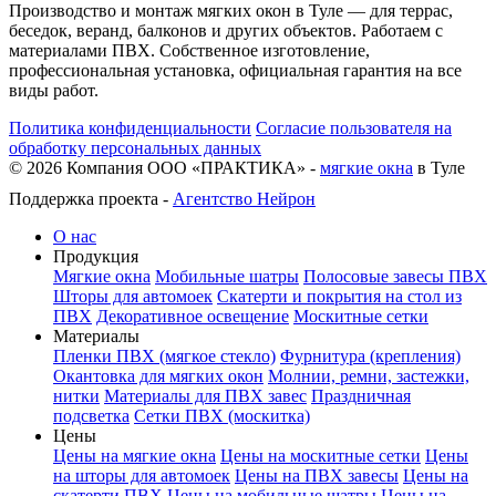
Производство и монтаж мягких окон в Туле — для террас,
беседок, веранд, балконов и других объектов. Работаем с
материалами ПВХ. Собственное изготовление,
профессиональная установка, официальная гарантия на все
виды работ.
Политика конфиденциальности
Согласие пользователя на
обработку персональных данных
©
2026
Компания ООО «ПРАКТИКА» -
мягкие окна
в Туле
Поддержка проекта -
Агентство Нейрон
О нас
Продукция
Мягкие окна
Мобильные шатры
Полосовые завесы ПВХ
Шторы для автомоек
Скатерти и покрытия на стол из
ПВХ
Декоративное освещение
Москитные сетки
Материалы
Пленки ПВХ (мягкое стекло)
Фурнитура (крепления)
Окантовка для мягких окон
Молнии, ремни, застежки,
нитки
Материалы для ПВХ завес
Праздничная
подсветка
Сетки ПВХ (москитка)
Цены
Цены на мягкие окна
Цены на москитные сетки
Цены
на шторы для автомоек
Цены на ПВХ завесы
Цены на
скатерти ПВХ
Цены на мобильные шатры
Цены на