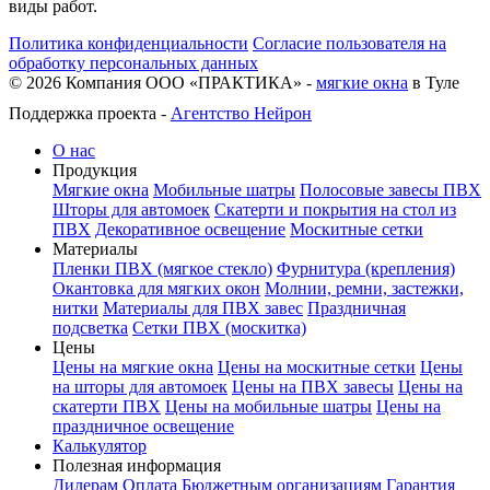
виды работ.
Политика конфиденциальности
Согласие пользователя на
обработку персональных данных
©
2026
Компания ООО «ПРАКТИКА» -
мягкие окна
в Туле
Поддержка проекта -
Агентство Нейрон
О нас
Продукция
Мягкие окна
Мобильные шатры
Полосовые завесы ПВХ
Шторы для автомоек
Скатерти и покрытия на стол из
ПВХ
Декоративное освещение
Москитные сетки
Материалы
Пленки ПВХ (мягкое стекло)
Фурнитура (крепления)
Окантовка для мягких окон
Молнии, ремни, застежки,
нитки
Материалы для ПВХ завес
Праздничная
подсветка
Сетки ПВХ (москитка)
Цены
Цены на мягкие окна
Цены на москитные сетки
Цены
на шторы для автомоек
Цены на ПВХ завесы
Цены на
скатерти ПВХ
Цены на мобильные шатры
Цены на
праздничное освещение
Калькулятор
Полезная информация
Дилерам
Оплата
Бюджетным организациям
Гарантия