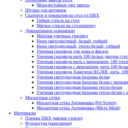
Морозостойкие пвх завесы
Шторы для автомоек
Скатерти и покрытия на стол из ПВХ
Гибкое стекло на стол
Мягкое стекло на столешницу
Декоративное освещение
Монтаж уличных гирлянд
Неон светодиодный, белый, гибкий
Неон светодиодный, тепло-белый, гибкий
Уличная гирлянда для дома и фасада
Уличная гирлянда нить 100 белых диодов ста
Уличная гирлянда нить с мерцанием, 100 теп
Уличная гирлянда с мерцанием, нить 100 бел
Уличная гирлянда Хамелеон RG/RB, нить, 100
Уличная светодиодная бахрома белая
Уличная светодиодная бахрома белая с мерца
Уличная светодиодная бахрома тепло-белая
Уличная светодиодная бахрома тепло-белая с 
Москитные сетки
Москитная сетка Антикошка (Pet Screen)
Москитная сетка Антимошка (Micro Mesh)
Материалы
Пленки ПВХ (мягкое стекло)
Фурнитура (крепления)