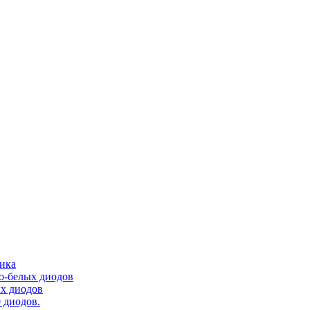
тика
ло-белых диодов
ых диодов
 диодов.