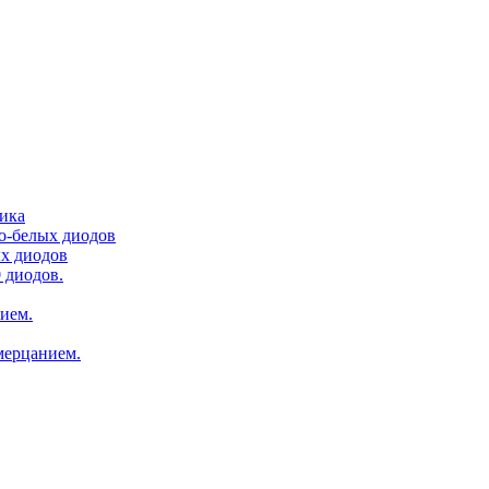
тика
ло-белых диодов
ых диодов
 диодов.
нием.
мерцанием.