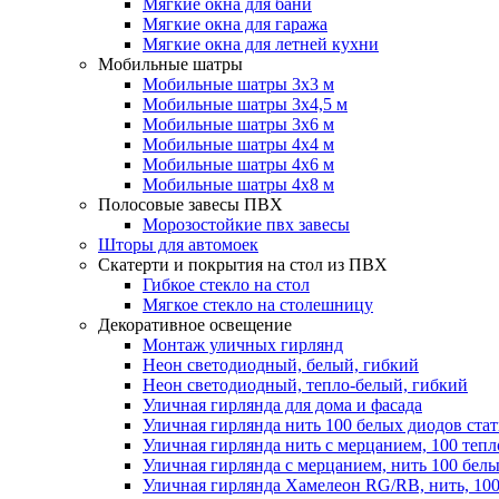
Мягкие окна для бани
Мягкие окна для гаража
Мягкие окна для летней кухни
Мобильные шатры
Мобильные шатры 3х3 м
Мобильные шатры 3х4,5 м
Мобильные шатры 3х6 м
Мобильные шатры 4х4 м
Мобильные шатры 4х6 м
Мобильные шатры 4х8 м
Полосовые завесы ПВХ
Морозостойкие пвх завесы
Шторы для автомоек
Скатерти и покрытия на стол из ПВХ
Гибкое стекло на стол
Мягкое стекло на столешницу
Декоративное освещение
Монтаж уличных гирлянд
Неон светодиодный, белый, гибкий
Неон светодиодный, тепло-белый, гибкий
Уличная гирлянда для дома и фасада
Уличная гирлянда нить 100 белых диодов ста
Уличная гирлянда нить с мерцанием, 100 теп
Уличная гирлянда с мерцанием, нить 100 бел
Уличная гирлянда Хамелеон RG/RB, нить, 100