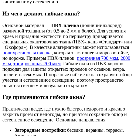
капитальному остеклению.
Из чего делают гибкие окна?
Основной материал —
ПВХ-пленка
(поливинилхлорид)
различной толщины (от 0,5 до 2 мм и более). Для усиления
краев и придания жесткости по периметру приваривается
специальная окантовочная ткань (ПВХ-ткань «Стандарт» или
«Оксфорд»). В качестве альтернативы может использоваться
полиуретановая пленка
, которая эластичнее и морозостойче,
но дороже. Примеры ПВХ-пленок:
прозрачная 700 мкм
,
2000
мкм
,
тонированная 700 мкм
. Гибкие окна из ПВХ хорошо
подходят для защиты открытых проемов от осадков, ветра,
пыли и насекомых. Прозрачные гибкие окна сохраняют обзор
участка и естественное освещение, поэтому пространство
остается светлым и визуально открытым.
Где применяются гибкие окна?
Практически везде, где нужно быстро, недорого и красиво
закрыть проем от непогоды, но при этом сохранить обзор и
естественное освещение. Основные направления:
Загородные постройки
: беседки, веранды, террасы,
бани, дачи.