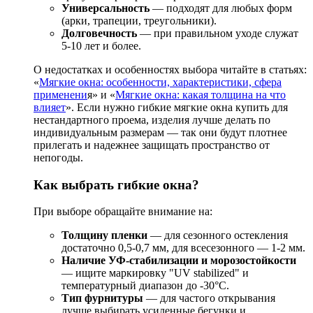
Универсальность
— подходят для любых форм
(арки, трапеции, треугольники).
Долговечность
— при правильном уходе служат
5-10 лет и более.
О недостатках и особенностях выбора читайте в статьях:
«
Мягкие окна: особенности, характеристики, сфера
применени
я» и «
Мягкие окна: какая толщина на что
влияет
». Если нужно гибкие мягкие окна купить для
нестандартного проема, изделия лучше делать по
индивидуальным размерам — так они будут плотнее
прилегать и надежнее защищать пространство от
непогоды.
Как выбрать гибкие окна?
При выборе обращайте внимание на:
Толщину пленки
— для сезонного остекления
достаточно 0,5-0,7 мм, для всесезонного — 1-2 мм.
Наличие УФ-стабилизации и морозостойкости
— ищите маркировку "UV stabilized" и
температурный диапазон до -30°C.
Тип фурнитуры
— для частого открывания
лучше выбирать усиленные бегунки и