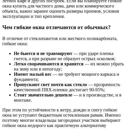
летних кафе и других построек. Если вы планируете гибкие
окна купить для частного дома, дачи или коммерческого
объекта, важно заранее оценить размеры проемов, условия
эксплуатации и тип крепления.
Чем гибкие окна отличаются от обычных?
В отличие от стеклопакетов или жесткого поликарбоната,
гибкие окна:
Не бьются и не травмируют
— при ударе пленка
гнется, а при разрыве не образует острых осколков;
Легко сворачиваются и хранятся
— их можно убрать
на зиму или в непогоду;
Имеют малый вес
— не требуют мощного каркаса и
фундамента;
Пропускают свет почти как стекло
— прозрачность
качественной ПВХ-пленки достигает 90-95%;
Стоят значительно дешевле
— и в производстве, и в
монтаже.
При этом по устойчивости к ветру, дождю и снегу гибкие
окна не уступают бюджетным остекленным рамам. Именно
поэтому многие владельцы загородных участков выбирают
гибкие окна недорого как практичную альтернативу