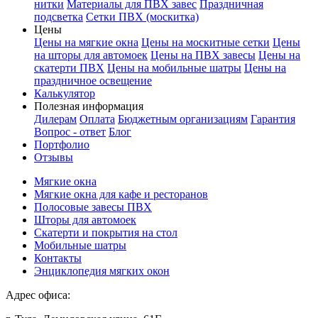
нитки
Материалы для ПВХ завес
Праздничная
подсветка
Сетки ПВХ (москитка)
Цены
Цены на мягкие окна
Цены на москитные сетки
Цены
на шторы для автомоек
Цены на ПВХ завесы
Цены на
скатерти ПВХ
Цены на мобильные шатры
Цены на
праздничное освещение
Калькулятор
Полезная информация
Дилерам
Оплата
Бюджетным организациям
Гарантия
Вопрос - ответ
Блог
Портфолио
Отзывы
Мягкие окна
Мягкие окна для кафе и ресторанов
Полосовые завесы ПВХ
Шторы для автомоек
Скатерти и покрытия на стол
Мобильные шатры
Контакты
Энциклопедия мягких окон
Адрес офиса: