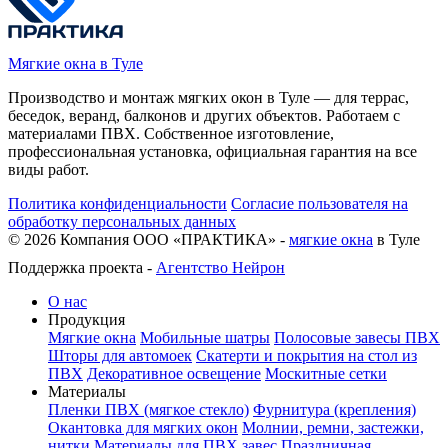
Мягкие окна в Туле
Производство и монтаж мягких окон в Туле — для террас,
беседок, веранд, балконов и других объектов. Работаем с
материалами ПВХ. Собственное изготовление,
профессиональная установка, официальная гарантия на все
виды работ.
Политика конфиденциальности
Согласие пользователя на
обработку персональных данных
©
2026
Компания ООО «ПРАКТИКА» -
мягкие окна
в Туле
Поддержка проекта -
Агентство Нейрон
О нас
Продукция
Мягкие окна
Мобильные шатры
Полосовые завесы ПВХ
Шторы для автомоек
Скатерти и покрытия на стол из
ПВХ
Декоративное освещение
Москитные сетки
Материалы
Пленки ПВХ (мягкое стекло)
Фурнитура (крепления)
Окантовка для мягких окон
Молнии, ремни, застежки,
нитки
Материалы для ПВХ завес
Праздничная