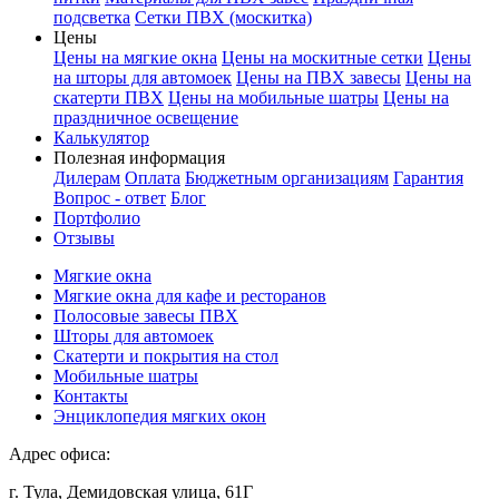
подсветка
Сетки ПВХ (москитка)
Цены
Цены на мягкие окна
Цены на москитные сетки
Цены
на шторы для автомоек
Цены на ПВХ завесы
Цены на
скатерти ПВХ
Цены на мобильные шатры
Цены на
праздничное освещение
Калькулятор
Полезная информация
Дилерам
Оплата
Бюджетным организациям
Гарантия
Вопрос - ответ
Блог
Портфолио
Отзывы
Мягкие окна
Мягкие окна для кафе и ресторанов
Полосовые завесы ПВХ
Шторы для автомоек
Скатерти и покрытия на стол
Мобильные шатры
Контакты
Энциклопедия мягких окон
Адрес офиса:
г. Тула, Демидовская улица, 61Г