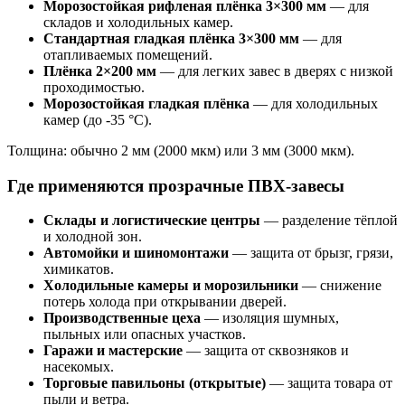
Морозостойкая рифленая плёнка 3×300 мм
— для
складов и холодильных камер.
Стандартная гладкая плёнка 3×300 мм
— для
отапливаемых помещений.
Плёнка 2×200 мм
— для легких завес в дверях с низкой
проходимостью.
Морозостойкая гладкая плёнка
— для холодильных
камер (до -35 °C).
Толщина: обычно 2 мм (2000 мкм) или 3 мм (3000 мкм).
Где применяются прозрачные ПВХ-завесы
Склады и логистические центры
— разделение тёплой
и холодной зон.
Автомойки и шиномонтажи
— защита от брызг, грязи,
химикатов.
Холодильные камеры и морозильники
— снижение
потерь холода при открывании дверей.
Производственные цеха
— изоляция шумных,
пыльных или опасных участков.
Гаражи и мастерские
— защита от сквозняков и
насекомых.
Торговые павильоны (открытые)
— защита товара от
пыли и ветра.