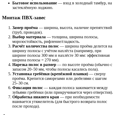
Бытовое использование
— вход в холодный тамбур, на
застеклённую лоджию.
Монтаж ПВХ-завес
Замер проёма
— ширина, высота, наличие препятствий
(труб, проводов).
Выбор материала
— толщина, ширина полосы,
морозостойкость, рифление/гладкость.
Расчёт количества полос
— ширина проёма делится на
ширину полосы с учётом нахлёста (например, при
ширине полосы 300 мм и нахлёсте 30 мм: эффективная
ширина полосы = 270 мм).
Нарезка полос в размер
— по высоте проёма (обычно с
запасом 20–50 мм, чтобы полосы касались пола).
Установка гребёнки (крепёжной планки)
— сверху
проёма. Крепится саморезами или дюбелями с шагом
25–30 см.
Фиксация полос
— каждая полоса зажимается между
зубьями гребёнки (или прикручивается через отверстия).
Обработка нижнего края
— при необходимости
вшивается утяжелитель (для быстрого возврата полос
после прохода).