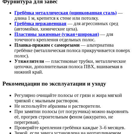
Фурнитура для завес
Гребёнка металлическая (оцинкованная сталь)
—
длина 1 м, крепится к стене или потолку.
Гребёнка нержавеющая
— для агрессивных сред
(автомойки, химические цеха).
Пластины зажимные (узкая+широкая)
— для
точечного крепления отдельных полос.
Планка-прижим с саморезами
— альтернатива
гребёнке (металлическая полоса прикручивается поверх
полос).
Утяжелители
— пластиковые трубки, металлические
цепочки, дополнительная полоса ПВХ, вшиваемая в
нижний край.
Рекомендации по эксплуатации и уходу
Регулярно очищайте полосы от грязи и жира мягкой
тряпкой с мыльным раствором.
Не используйте абразивы и растворители.
При замятии полосы (от погрузчика) можно выровнять
её, прогрев строительным феном (аккуратно, не
перегревая).
Проверяйте крепления гребёнки каждые 3–6 месяцев.
Зимой, если завеса установлена на неотапливаемом