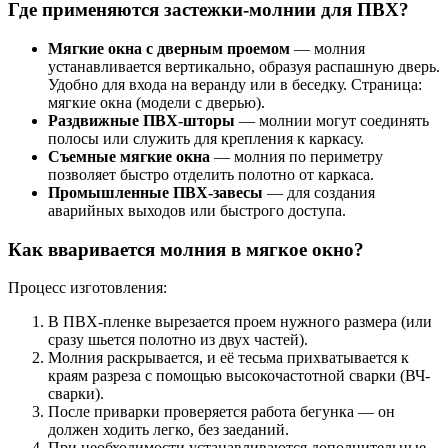
Где применяются застежки-молнии для ПВХ?
Мягкие окна с дверным проемом
— молния
устанавливается вертикально, образуя распашную дверь.
Удобно для входа на веранду или в беседку. Страница:
мягкие окна (модели с дверью).
Раздвижные ПВХ-шторы
— молнии могут соединять
полосы или служить для крепления к каркасу.
Съемные мягкие окна
— молния по периметру
позволяет быстро отделить полотно от каркаса.
Промышленные ПВХ-завесы
— для создания
аварийных выходов или быстрого доступа.
Как вваривается молния в мягкое окно?
Процесс изготовления:
В ПВХ-пленке вырезается проем нужного размера (или
сразу шьется полотно из двух частей).
Молния раскрывается, и её тесьма прихватывается к
краям разреза с помощью высокочастотной сварки (ВЧ-
сварки).
После приварки проверяется работа бегунка — он
должен ходить легко, без заеданий.
При необходимости устанавливаются дополнительные