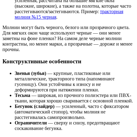
усиленная, рассчитана на большие мягкие окна
(высокие, широкие), а также на полотна, которые часто
расстегиваются/застегиваются. Пример:
тракторная
молния №15 черная
.
Молнии могут быть черного, белого или прозрачного цвета.
Для мягких окон чаще используют черные — они менее
заметны на фоне пленки? На самом деле черные молнии
контрастны, но менее марки, а прозрачные — дороже и менее
прочны.
Конструктивные особенности
Звенья (зубья)
— крупные, пластиковые или
металлические, тракторного типа (напоминают
гусеницу). Они устойчивы к износу и не
деформируются при натяжении пленки.
Тесьма
— широкая, из прочного полиэстера или ПВХ-
ткани, которая хорошо сваривается с основной пленкой.
Бегунок (слайдер)
— усиленный, часто с фиксатором
(автоматический стопор), чтобы молния не
расстегивалась самопроизвольно.
Ограничители
— сверху и снизу, предотвращают
соскакивание бегунка.