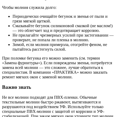
Чтобы молния служила долго:
Периодически очищайте бегунок и звенья от пыли и
грязи мягкой щеткой.
Смазывайте бегунок силиконовой смазкой (не маслом!)
— это облегчает ход и предотвращает коррозию.
Не прилагайте чрезмерных усилий при застегивании —
проверьте, не попала ли пленка в молнию.
Зимой, если молния примерзла, отогрейте феном, не
пытайтесь расстегнуть силой.
При поломке бегунка его можно заменить (см. термин
«Замена фурнитуры»). Если повреждены звенья, потребуется
замена всей молнии — это сложнее, лучше обратиться к
специалистам. В компании «ПРАКТИКА» можно заказать
ремонт мягких окон с заменой молнии.
Важно знать
Не все молнии подходят для ПВХ-пленки. Обычные
текстильные молнии быстро ржавеют, вытягиваются и
разрушаются под воздействием УФ. Используйте только
специальные ПВХ-молнии с защитой от коррозии и УФ-
стабилизацией. При заказе мягких окон уточните тип молнии