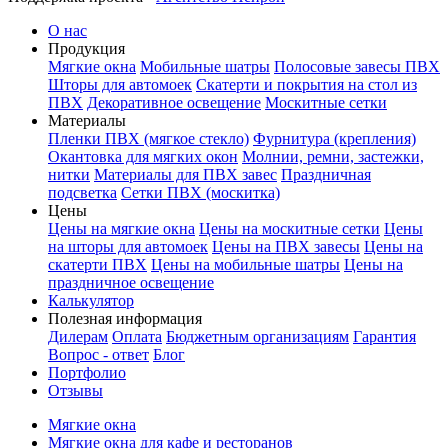
О нас
Продукция
Мягкие окна
Мобильные шатры
Полосовые завесы ПВХ
Шторы для автомоек
Скатерти и покрытия на стол из
ПВХ
Декоративное освещение
Москитные сетки
Материалы
Пленки ПВХ (мягкое стекло)
Фурнитура (крепления)
Окантовка для мягких окон
Молнии, ремни, застежки,
нитки
Материалы для ПВХ завес
Праздничная
подсветка
Сетки ПВХ (москитка)
Цены
Цены на мягкие окна
Цены на москитные сетки
Цены
на шторы для автомоек
Цены на ПВХ завесы
Цены на
скатерти ПВХ
Цены на мобильные шатры
Цены на
праздничное освещение
Калькулятор
Полезная информация
Дилерам
Оплата
Бюджетным организациям
Гарантия
Вопрос - ответ
Блог
Портфолио
Отзывы
Мягкие окна
Мягкие окна для кафе и ресторанов