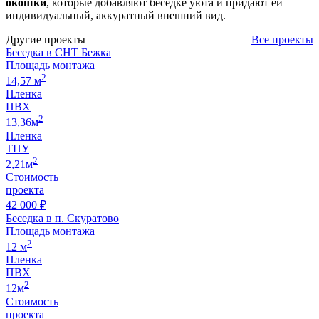
окошки
, которые добавляют беседке уюта и придают ей
индивидуальный, аккуратный внешний вид.
Другие проекты
Все проекты
Беседка в СНТ Бежка
Площадь монтажа
2
14,57 м
Пленка
ПВХ
2
13,36м
Пленка
ТПУ
2
2,21м
Стоимость
проекта
42 000 ₽
Беседка в п. Скуратово
Площадь монтажа
2
12 м
Пленка
ПВХ
2
12м
Стоимость
проекта