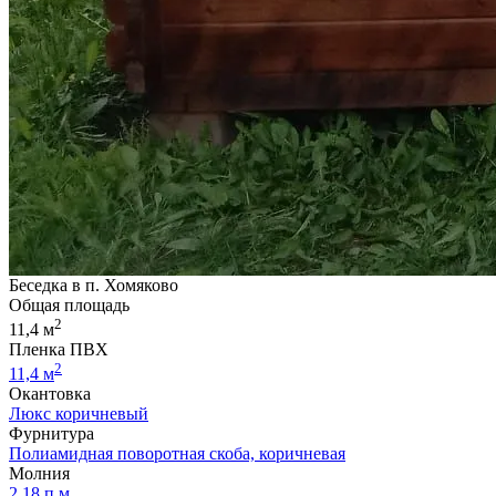
Беседка в п. Хомяково
Общая площадь
2
11,4 м
Пленка ПВХ
2
11,4 м
Окантовка
Люкс коричневый
Фурнитура
Полиамидная поворотная скоба, коричневая
Молния
2,18 п.м.