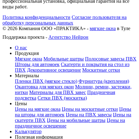
профессиональная установка, официальная гарантия на все
виды работ.
Политика конфиденциальности
Согласие пользователя на
обработку персональных данных
©
2026
Компания ООО «ПРАКТИКА» -
мягкие окна
в Туле
Поддержка проекта -
Агентство Нейрон
О нас
Продукция
Мягкие окна
Мобильные шатры
Полосовые завесы ПВХ
Шторы для автомоек
Скатерти и покрытия на стол из
ПВХ
Декоративное освещение
Москитные сетки
Материалы
Пленки ПВХ (мягкое стекло)
Фурнитура (крепления)
Окантовка для мягких окон
Молнии, ремни, застежки,
нитки
Материалы для ПВХ завес
Праздничная
подсветка
Сетки ПВХ (москитка)
Цены
Цены на мягкие окна
Цены на москитные сетки
Цены
на шторы для автомоек
Цены на ПВХ завесы
Цены на
скатерти ПВХ
Цены на мобильные шатры
Цены на
праздничное освещение
Калькулятор
Полезная информация