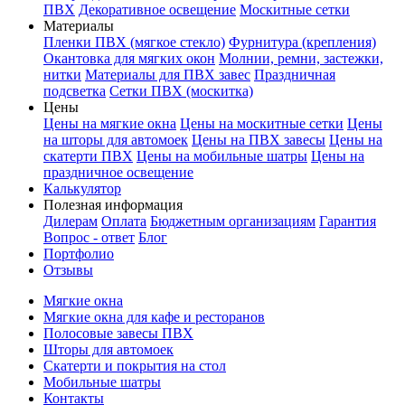
ПВХ
Декоративное освещение
Москитные сетки
Материалы
Пленки ПВХ (мягкое стекло)
Фурнитура (крепления)
Окантовка для мягких окон
Молнии, ремни, застежки,
нитки
Материалы для ПВХ завес
Праздничная
подсветка
Сетки ПВХ (москитка)
Цены
Цены на мягкие окна
Цены на москитные сетки
Цены
на шторы для автомоек
Цены на ПВХ завесы
Цены на
скатерти ПВХ
Цены на мобильные шатры
Цены на
праздничное освещение
Калькулятор
Полезная информация
Дилерам
Оплата
Бюджетным организациям
Гарантия
Вопрос - ответ
Блог
Портфолио
Отзывы
Мягкие окна
Мягкие окна для кафе и ресторанов
Полосовые завесы ПВХ
Шторы для автомоек
Скатерти и покрытия на стол
Мобильные шатры
Контакты