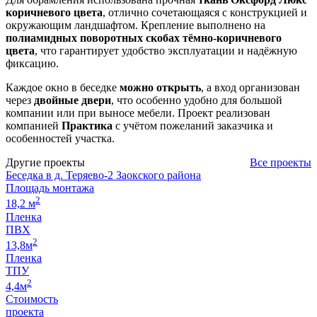
коричневого цвета
, отлично сочетающаяся с конструкцией и
окружающим ландшафтом. Крепление выполнено на
полиамидных поворотных скобах тёмно-коричневого
цвета
, что гарантирует удобство эксплуатации и надёжную
фиксацию.
Каждое окно в беседке
можно открыть
, а вход организован
через
двойные двери
, что особенно удобно для большой
компании или при выносе мебели. Проект реализован
компанией
Практика
с учётом пожеланий заказчика и
особенностей участка.
Другие проекты
Все проекты
Беседка в д. Теряево-2 Заокского района
Площадь монтажа
2
18,2 м
Пленка
ПВХ
2
13,8м
Пленка
ТПУ
2
4,4м
Стоимость
проекта