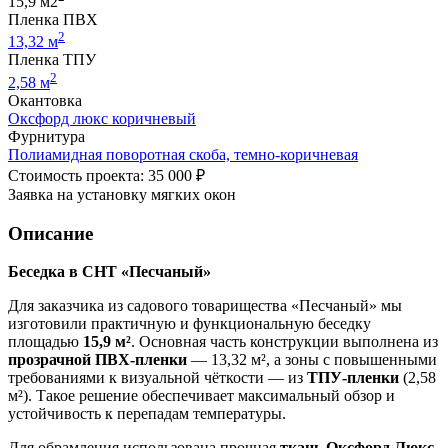
15,9 м2
Пленка ПВХ
2
13,32 м
Пленка ТПУ
2
2,58 м
Окантовка
Оксфорд люкс коричневый
Фурнитура
Полиамидная поворотная скоба, темно-коричневая
Стоимость проекта: 35 000 ₽
Заявка на установку мягких окон
Описание
Беседка в СНТ «Песчаный»
Для заказчика из садового товарищества «Песчаный» мы
изготовили практичную и функциональную беседку
площадью
15,9 м²
. Основная часть конструкции выполнена из
прозрачной ПВХ-пленки
— 13,32 м², а зоны с повышенными
требованиями к визуальной чёткости — из
ТПУ-пленки
(2,58
м²). Такое решение обеспечивает максимальный обзор и
устойчивость к перепадам температуры.
Для обрамления использована прочная
ткань Оксфорд Люкс