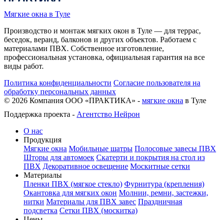
Мягкие окна в Туле
Производство и монтаж мягких окон в Туле — для террас,
беседок, веранд, балконов и других объектов. Работаем с
материалами ПВХ. Собственное изготовление,
профессиональная установка, официальная гарантия на все
виды работ.
Политика конфиденциальности
Согласие пользователя на
обработку персональных данных
©
2026
Компания ООО «ПРАКТИКА» -
мягкие окна
в Туле
Поддержка проекта -
Агентство Нейрон
О нас
Продукция
Мягкие окна
Мобильные шатры
Полосовые завесы ПВХ
Шторы для автомоек
Скатерти и покрытия на стол из
ПВХ
Декоративное освещение
Москитные сетки
Материалы
Пленки ПВХ (мягкое стекло)
Фурнитура (крепления)
Окантовка для мягких окон
Молнии, ремни, застежки,
нитки
Материалы для ПВХ завес
Праздничная
подсветка
Сетки ПВХ (москитка)
Цены