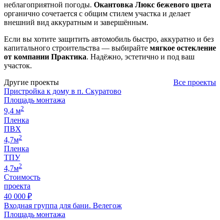
неблагоприятной погоды.
Окантовка Люкс бежевого цвета
органично сочетается с общим стилем участка и делает
внешний вид аккуратным и завершённым.
Если вы хотите защитить автомобиль быстро, аккуратно и без
капитального строительства — выбирайте
мягкое остекление
от компании Практика
. Надёжно, эстетично и под ваш
участок.
Другие проекты
Все проекты
Пристройка к дому в п. Скуратово
Площадь монтажа
2
9,4 м
Пленка
ПВХ
2
4,7м
Пленка
ТПУ
2
4,7м
Стоимость
проекта
40 000 ₽
Входная группа для бани. Велегож
Площадь монтажа