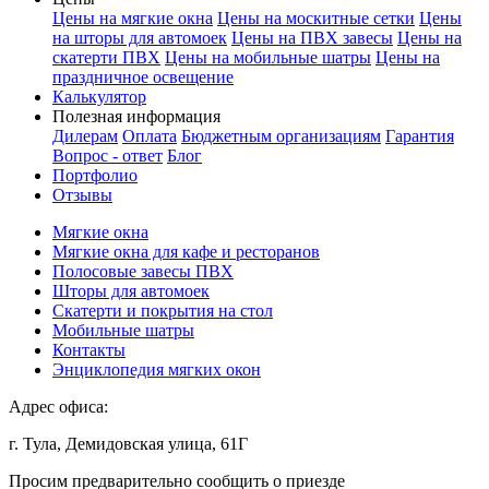
Цены на мягкие окна
Цены на москитные сетки
Цены
на шторы для автомоек
Цены на ПВХ завесы
Цены на
скатерти ПВХ
Цены на мобильные шатры
Цены на
праздничное освещение
Калькулятор
Полезная информация
Дилерам
Оплата
Бюджетным организациям
Гарантия
Вопрос - ответ
Блог
Портфолио
Отзывы
Мягкие окна
Мягкие окна для кафе и ресторанов
Полосовые завесы ПВХ
Шторы для автомоек
Скатерти и покрытия на стол
Мобильные шатры
Контакты
Энциклопедия мягких окон
Адрес офиса:
г. Тула, Демидовская улица, 61Г
Просим предварительно сообщить о приезде