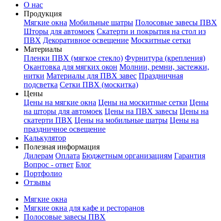
О нас
Продукция
Мягкие окна
Мобильные шатры
Полосовые завесы ПВХ
Шторы для автомоек
Скатерти и покрытия на стол из
ПВХ
Декоративное освещение
Москитные сетки
Материалы
Пленки ПВХ (мягкое стекло)
Фурнитура (крепления)
Окантовка для мягких окон
Молнии, ремни, застежки,
нитки
Материалы для ПВХ завес
Праздничная
подсветка
Сетки ПВХ (москитка)
Цены
Цены на мягкие окна
Цены на москитные сетки
Цены
на шторы для автомоек
Цены на ПВХ завесы
Цены на
скатерти ПВХ
Цены на мобильные шатры
Цены на
праздничное освещение
Калькулятор
Полезная информация
Дилерам
Оплата
Бюджетным организациям
Гарантия
Вопрос - ответ
Блог
Портфолио
Отзывы
Мягкие окна
Мягкие окна для кафе и ресторанов
Полосовые завесы ПВХ