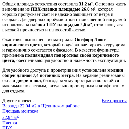
Общая площадь остекления составила
31,2 м²
. Основная часть
выполнена из
ПВХ-плёнки площадью 26,8 м²
, которая
хорошо пропускает свет и надёжно защищает от ветра и
осадков. Для дверных проёмов и зон с повышенной нагрузкой
использована
плёнка ТПУ площадью 2,6 м²
, отличающаяся
высокой прочностью и износостойкостью.
Окантовка выполнена из материала
Оксфорд Люкс
коричневого цвета
, который подчёркивает архитектуру дома
и гармонично сочетается с фасадом. В качестве фурнитуры
применена
полиамидная поворотная скоба коричневого
цвета
, обеспечивающая удобство и надёжность эксплуатации.
Для удобного доступа и проветривания установлена
молния
общей длиной 7,4 погонных метра
. На веранде реализованы
окна и
двери в пол
, благодаря чему пространство остаётся
максимально светлым, визуально просторным и комфортным
для отдыха.
Другие проекты
Все проекты
Веранда 22,94 м2 в Щекинском районе
Площадь монтажа
2
22,94 м
Пленка
ПВХ