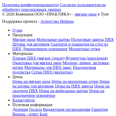
Политика конфиденциальности
Согласие пользователя на
обработку персональных данных
©
2026
Компания ООО «ПРАКТИКА» -
мягкие окна
в Туле
Поддержка проекта -
Агентство Нейрон
О нас
Продукция
Мягкие окна
Мобильные шатры
Полосовые завесы ПВХ
Шторы для автомоек
Скатерти и покрытия на стол из
ПВХ
Декоративное освещение
Москитные сетки
Материалы
Пленки ПВХ (мягкое стекло)
Фурнитура (крепления)
Окантовка для мягких окон
Молнии, ремни, застежки,
нитки
Материалы для ПВХ завес
Праздничная
подсветка
Сетки ПВХ (москитка)
Цены
Цены на мягкие окна
Цены на москитные сетки
Цены
на шторы для автомоек
Цены на ПВХ завесы
Цены на
скатерти ПВХ
Цены на мобильные шатры
Цены на
праздничное освещение
Калькулятор
Полезная информация
Дилерам
Оплата
Бюджетным организациям
Гарантия
Вопрос - ответ
Блог