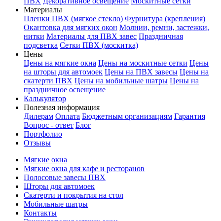
ПВХ
Декоративное освещение
Москитные сетки
Материалы
Пленки ПВХ (мягкое стекло)
Фурнитура (крепления)
Окантовка для мягких окон
Молнии, ремни, застежки,
нитки
Материалы для ПВХ завес
Праздничная
подсветка
Сетки ПВХ (москитка)
Цены
Цены на мягкие окна
Цены на москитные сетки
Цены
на шторы для автомоек
Цены на ПВХ завесы
Цены на
скатерти ПВХ
Цены на мобильные шатры
Цены на
праздничное освещение
Калькулятор
Полезная информация
Дилерам
Оплата
Бюджетным организациям
Гарантия
Вопрос - ответ
Блог
Портфолио
Отзывы
Мягкие окна
Мягкие окна для кафе и ресторанов
Полосовые завесы ПВХ
Шторы для автомоек
Скатерти и покрытия на стол
Мобильные шатры
Контакты