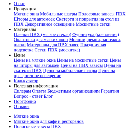
О нас
Продукция
Мягкие окна
Мобильные шатры
Полосовые завесы ПВХ
Шторы для автомоек
Скатерти и покрытия на стол из
ПВХ
Декоративное освещение
Москитные сетки
Материалы
Пленки ПВХ (мягкое стекло)
Фурнитура (крепления)
Окантовка для мягких окон
Молнии, ремни, застежки,
нитки
Материалы для ПВХ завес
Праздничная
подсветка
Сетки ПВХ (москитка)
Цены
Цены на мягкие окна
Цены на москитные сетки
Цены
на шторы для автомоек
Цены на ПВХ завесы
Цены на
скатерти ПВХ
Цены на мобильные шатры
Цены на
праздничное освещение
Калькулятор
Полезная информация
Дилерам
Оплата
Бюджетным организациям
Гарантия
Вопрос - ответ
Блог
Портфолио
Отзывы
Мягкие окна
Мягкие окна для кафе и ресторанов
Полосовые завесы ПВХ