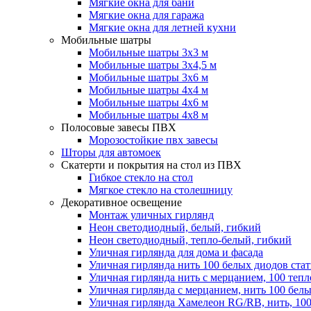
Мягкие окна для бани
Мягкие окна для гаража
Мягкие окна для летней кухни
Мобильные шатры
Мобильные шатры 3х3 м
Мобильные шатры 3х4,5 м
Мобильные шатры 3х6 м
Мобильные шатры 4х4 м
Мобильные шатры 4х6 м
Мобильные шатры 4х8 м
Полосовые завесы ПВХ
Морозостойкие пвх завесы
Шторы для автомоек
Скатерти и покрытия на стол из ПВХ
Гибкое стекло на стол
Мягкое стекло на столешницу
Декоративное освещение
Монтаж уличных гирлянд
Неон светодиодный, белый, гибкий
Неон светодиодный, тепло-белый, гибкий
Уличная гирлянда для дома и фасада
Уличная гирлянда нить 100 белых диодов ста
Уличная гирлянда нить с мерцанием, 100 теп
Уличная гирлянда с мерцанием, нить 100 бел
Уличная гирлянда Хамелеон RG/RB, нить, 100