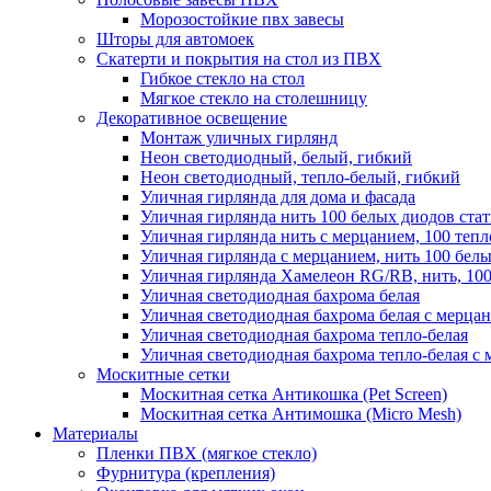
Морозостойкие пвх завесы
Шторы для автомоек
Скатерти и покрытия на стол из ПВХ
Гибкое стекло на стол
Мягкое стекло на столешницу
Декоративное освещение
Монтаж уличных гирлянд
Неон светодиодный, белый, гибкий
Неон светодиодный, тепло-белый, гибкий
Уличная гирлянда для дома и фасада
Уличная гирлянда нить 100 белых диодов ста
Уличная гирлянда нить с мерцанием, 100 теп
Уличная гирлянда с мерцанием, нить 100 бел
Уличная гирлянда Хамелеон RG/RB, нить, 100
Уличная светодиодная бахрома белая
Уличная светодиодная бахрома белая с мерца
Уличная светодиодная бахрома тепло-белая
Уличная светодиодная бахрома тепло-белая с 
Москитные сетки
Москитная сетка Антикошка (Pet Screen)
Москитная сетка Антимошка (Micro Mesh)
Материалы
Пленки ПВХ (мягкое стекло)
Фурнитура (крепления)