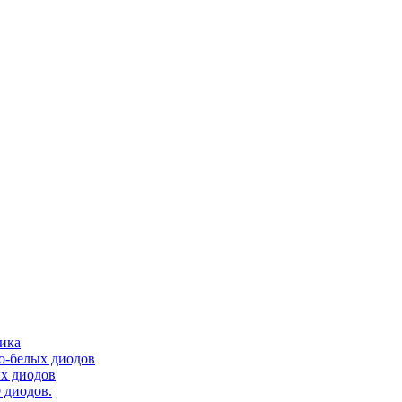
тика
ло-белых диодов
ых диодов
 диодов.