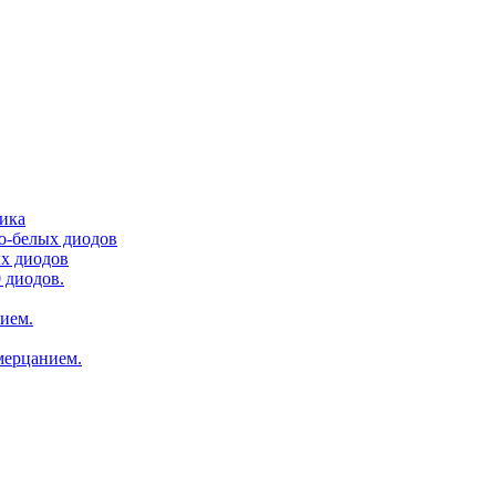
тика
ло-белых диодов
ых диодов
 диодов.
нием.
мерцанием.