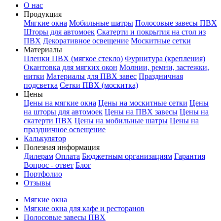
О нас
Продукция
Мягкие окна
Мобильные шатры
Полосовые завесы ПВХ
Шторы для автомоек
Скатерти и покрытия на стол из
ПВХ
Декоративное освещение
Москитные сетки
Материалы
Пленки ПВХ (мягкое стекло)
Фурнитура (крепления)
Окантовка для мягких окон
Молнии, ремни, застежки,
нитки
Материалы для ПВХ завес
Праздничная
подсветка
Сетки ПВХ (москитка)
Цены
Цены на мягкие окна
Цены на москитные сетки
Цены
на шторы для автомоек
Цены на ПВХ завесы
Цены на
скатерти ПВХ
Цены на мобильные шатры
Цены на
праздничное освещение
Калькулятор
Полезная информация
Дилерам
Оплата
Бюджетным организациям
Гарантия
Вопрос - ответ
Блог
Портфолио
Отзывы
Мягкие окна
Мягкие окна для кафе и ресторанов
Полосовые завесы ПВХ