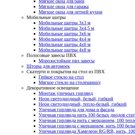
Мягкие окна для бани
Мягкие окна для гаража
Мягкие окна для летней кухни
Мобильные шатры
Мобильные шатры 3х3 м
Мобильные шатры 3х4,5 м
Мобильные шатры 3х6 м
Мобильные шатры 4х4 м
Мобильные шатры 4х6 м
Мобильные шатры 4х8 м
Полосовые завесы ПВХ
Морозостойкие пвх завесы
Шторы для автомоек
Скатерти и покрытия на стол из ПВХ
Гибкое стекло на стол
Мягкое стекло на столешницу
Декоративное освещение
Монтаж уличных гирлянд
Неон светодиодный, белый, гибкий
Неон светодиодный, тепло-белый, гибкий
Уличная гирлянда для дома и фасада
Уличная гирлянда нить 100 белых диодов ста
Уличная гирлянда нить с мерцанием, 100 теп
Уличная гирлянда с мерцанием, нить 100 бел
Уличная гирлянда Хамелеон RG/RB, нить, 100