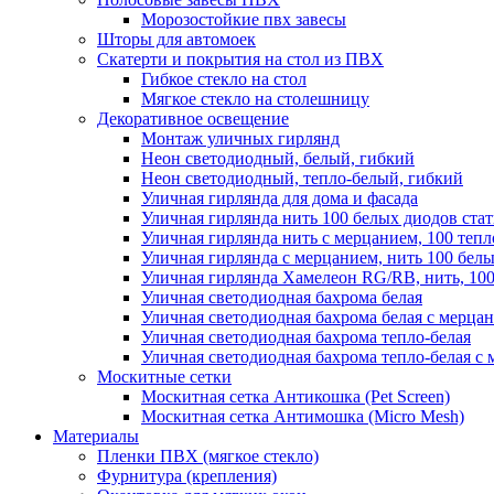
Морозостойкие пвх завесы
Шторы для автомоек
Скатерти и покрытия на стол из ПВХ
Гибкое стекло на стол
Мягкое стекло на столешницу
Декоративное освещение
Монтаж уличных гирлянд
Неон светодиодный, белый, гибкий
Неон светодиодный, тепло-белый, гибкий
Уличная гирлянда для дома и фасада
Уличная гирлянда нить 100 белых диодов ста
Уличная гирлянда нить с мерцанием, 100 теп
Уличная гирлянда с мерцанием, нить 100 бел
Уличная гирлянда Хамелеон RG/RB, нить, 100
Уличная светодиодная бахрома белая
Уличная светодиодная бахрома белая с мерца
Уличная светодиодная бахрома тепло-белая
Уличная светодиодная бахрома тепло-белая с 
Москитные сетки
Москитная сетка Антикошка (Pet Screen)
Москитная сетка Антимошка (Micro Mesh)
Материалы
Пленки ПВХ (мягкое стекло)
Фурнитура (крепления)