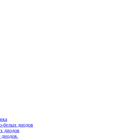
тика
ло-белых диодов
ых диодов
 диодов.