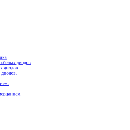
тика
ло-белых диодов
ых диодов
 диодов.
нием.
мерцанием.