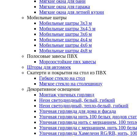
Мягкие окна для бани
Мягкие окна для гаража
Мягкие окна для летней кухни
Мобильные шатры
Мобильные шатры 3х3 м
Мобильные шатры 3х4,5 м
Мобильные шатры 3х6 м
Мобильные шатры 4х4 м
Мобильные шатры 4х6 м
Мобильные шатры 4х8 м
Полосовые завесы ПВХ
Морозостойкие пвх завесы
Шторы для автомоек
Скатерти и покрытия на стол из ПВХ
Гибкое стекло на стол
Мягкое стекло на столешницу
Декоративное освещение
Монтаж уличных гирлянд
Неон светодиодный, белый, гибкий
Неон светодиодный, тепло-белый, гибкий
Уличная гирлянда для дома и фасада
Уличная гирлянда нить 100 белых диодов ста
Уличная гирлянда нить с мерцанием, 100 теп
Уличная гирлянда с мерцанием, нить 100 бел
Уличная гирлянда Хамелеон RG/RB, нить, 100