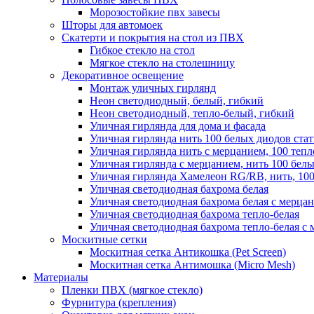
Морозостойкие пвх завесы
Шторы для автомоек
Скатерти и покрытия на стол из ПВХ
Гибкое стекло на стол
Мягкое стекло на столешницу
Декоративное освещение
Монтаж уличных гирлянд
Неон светодиодный, белый, гибкий
Неон светодиодный, тепло-белый, гибкий
Уличная гирлянда для дома и фасада
Уличная гирлянда нить 100 белых диодов ста
Уличная гирлянда нить с мерцанием, 100 теп
Уличная гирлянда с мерцанием, нить 100 бел
Уличная гирлянда Хамелеон RG/RB, нить, 100
Уличная светодиодная бахрома белая
Уличная светодиодная бахрома белая с мерца
Уличная светодиодная бахрома тепло-белая
Уличная светодиодная бахрома тепло-белая с 
Москитные сетки
Москитная сетка Антикошка (Pet Screen)
Москитная сетка Антимошка (Micro Mesh)
Материалы
Пленки ПВХ (мягкое стекло)
Фурнитура (крепления)