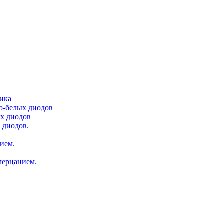
тика
ло-белых диодов
ых диодов
 диодов.
нием.
мерцанием.