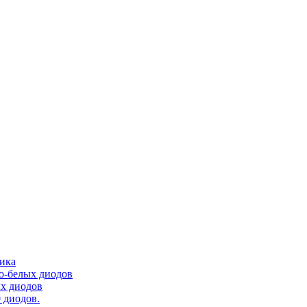
тика
ло-белых диодов
ых диодов
 диодов.