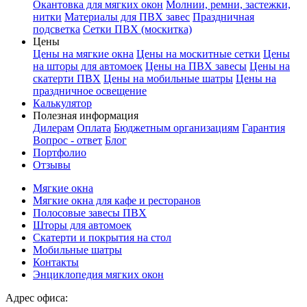
Окантовка для мягких окон
Молнии, ремни, застежки,
нитки
Материалы для ПВХ завес
Праздничная
подсветка
Сетки ПВХ (москитка)
Цены
Цены на мягкие окна
Цены на москитные сетки
Цены
на шторы для автомоек
Цены на ПВХ завесы
Цены на
скатерти ПВХ
Цены на мобильные шатры
Цены на
праздничное освещение
Калькулятор
Полезная информация
Дилерам
Оплата
Бюджетным организациям
Гарантия
Вопрос - ответ
Блог
Портфолио
Отзывы
Мягкие окна
Мягкие окна для кафе и ресторанов
Полосовые завесы ПВХ
Шторы для автомоек
Скатерти и покрытия на стол
Мобильные шатры
Контакты
Энциклопедия мягких окон
Адрес офиса: