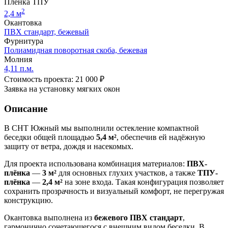
Пленка ТПУ
2
2,4 м
Окантовка
ПВХ стандарт, бежевый
Фурнитура
Полиамидная поворотная скоба, бежевая
Молния
4,11 п.м.
Стоимость проекта: 21 000 ₽
Заявка на установку мягких окон
Описание
В СНТ Южный мы выполнили остекление компактной
беседки общей площадью
5,4 м²
, обеспечив ей надёжную
защиту от ветра, дождя и насекомых.
Для проекта использована комбинация материалов:
ПВХ-
плёнка
—
3 м²
для основных глухих участков, а также
ТПУ-
плёнка
—
2,4 м²
на зоне входа. Такая конфигурация позволяет
сохранить прозрачность и визуальный комфорт, не перегружая
конструкцию.
Окантовка выполнена из
бежевого ПВХ стандарт
,
гармонично сочетающегося с внешним видом беседки. В