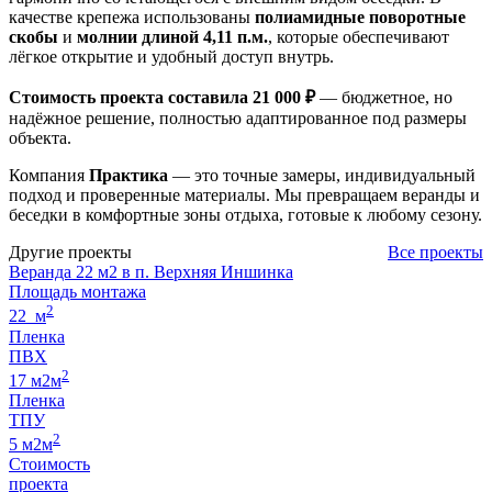
качестве крепежа использованы
полиамидные поворотные
скобы
и
молнии длиной 4,11 п.м.
, которые обеспечивают
лёгкое открытие и удобный доступ внутрь.
Стоимость проекта составила 21 000 ₽
— бюджетное, но
надёжное решение, полностью адаптированное под размеры
объекта.
Компания
Практика
— это точные замеры, индивидуальный
подход и проверенные материалы. Мы превращаем веранды и
беседки в комфортные зоны отдыха, готовые к любому сезону.
Другие проекты
Все проекты
Веранда 22 м2 в п. Верхняя Иншинка
Площадь монтажа
2
22 м
Пленка
ПВХ
2
17 м2м
Пленка
ТПУ
2
5 м2м
Стоимость
проекта